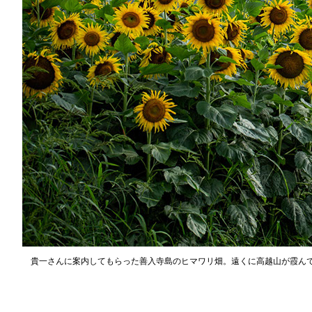
貴一さんに案内してもらった善入寺島のヒマワリ畑。遠くに高越山が霞ん