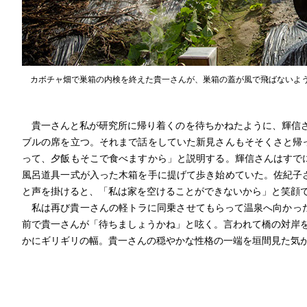
カボチャ畑で巣箱の内検を終えた貴一さんが、巣箱の蓋が風で飛ばないよ
貴一さんと私が研究所に帰り着くのを待ちかねたように、輝信さ
ブルの席を立つ。それまで話をしていた新見さんもそそくさと帰
って、夕飯もそこで食べますから」と説明する。輝信さんはすで
風呂道具一式が入った木箱を手に提げて歩き始めていた。佐紀子
と声を掛けると、「私は家を空けることができないから」と笑顔
私は再び貴一さんの軽トラに同乗させてもらって温泉へ向かった
前で貴一さんが「待ちましょうかね」と呟く。言われて橋の対岸
かにギリギリの幅。貴一さんの穏やかな性格の一端を垣間見た気