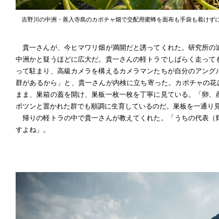
吉野川の中洲・善入寺島のカボチャ畑で交配用蜜蜂を面布も手袋も着けず
貴一さんが、今ヒマワリ畑が満開だと誘ってくれた。研究所の近
中洲かと疑うほどに広大だ。貴一さんの軽トラでしばらく走って
って駐まり、高級カメラを構えるカメラマンたちが自分のアング
群があるから」と、貴一さんが内検に立ち寄った。カボチャの花
まま、巣箱の蓋を開け、巣板一枚一枚を丁寧に見ている。「卵、
ポツンと置かれた群でも順調に生育しているのだ。巣板を一通り
帰りの軽トラの中で貴一さんが教えてくれた。「うちの代表（輝
すよね」。