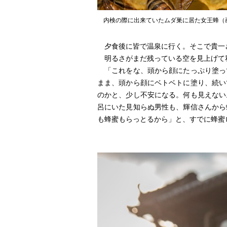
内検の際に出来ていたムダ巣に居た女王蜂（
夕食後に皆で温泉に行く。そこで貴一
明るさがまだ残っている空を見上げて私
「これをな、頭から顔にたっぷり塗っ
まま、頭から顔にベトベトに塗り、続い
のかと、少し不安になる。何も見えない
呂にいた見知らぬ男性も、輝信さんから
も蜂蜜もらっとるから」と、すでに蜂蜜