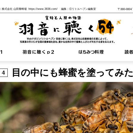
株式会社 山田養蜂場 https://www.3838.com/ 編集：ⓒリトルヘブン編集室
〒880-08
目の中にも蜂蜜を塗ってみ