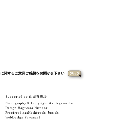
事に関するご意見ご感想をお聞かせ下さい
Supported by 山田養蜂場
Photography＆ Copyright:
Akutagawa Jin
Design:
Hagiwara Hironori
Proofreading:Hashiguchi Junichi
WebDesign:
Pawanavi