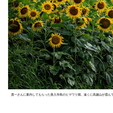
貴一さんに案内してもらった善入寺島のヒマワリ畑。遠くに高越山が霞ん